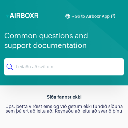
Go to Airboxr App
Common questions and
support documentation
Síða fannst ekki
Úps, þetta virðist eins og við getum ekki fundið síðuna
sem þú ert að leita að. Reynaðu að leita að svarið þínu